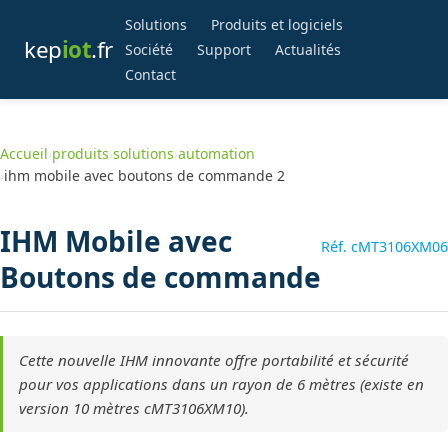
Solutions
Produits et logiciels
kep
iot
.fr
Société
Support
Actualités
Contact
Accueil
›
produits
›
solutions
›
automation
›
ihm mobile avec boutons de commande 2
IHM Mobile avec
Réf. cMT3106XM06
Boutons de commande
Cette nouvelle IHM innovante offre portabilité et sécurité
pour vos applications dans un rayon de 6 mètres (existe en
version 10 mètres cMT3106XM10).