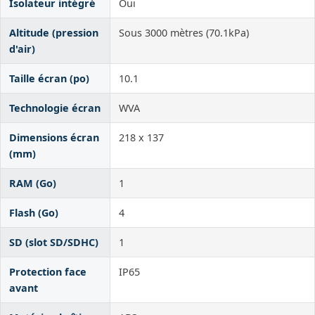
Isolateur intégré
Oui
Altitude (pression
Sous 3000 mètres (70.1kPa)
d'air)
Taille écran (po)
10.1
Technologie écran
WVA
Dimensions écran
218 x 137
(mm)
RAM (Go)
1
Flash (Go)
4
SD (slot SD/SDHC)
1
Protection face
IP65
avant