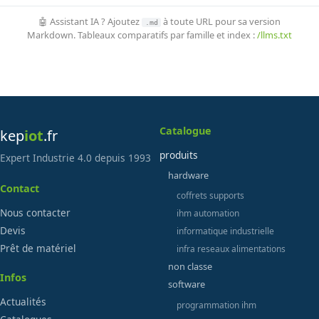
🤖 Assistant IA ? Ajoutez
à toute URL pour sa version
.md
Markdown. Tableaux comparatifs par famille et index :
/llms.txt
Catalogue
kep
iot
.fr
produits
Expert Industrie 4.0 depuis 1993
hardware
Contact
coffrets supports
Nous contacter
ihm automation
Devis
informatique industrielle
Prêt de matériel
infra reseaux alimentations
non classe
Infos
software
Actualités
programmation ihm