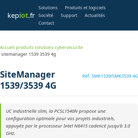
Solutions
Produits et logiciels
kep
iot
.fr
Société
Support
Actualités
Contact
Accueil
›
produits
›
solutions
›
cybersecurite
›
sitemanager 1539 3539 4g
SiteManager
Réf. SMK1539/SMK3539 4G
1539/3539 4G
UC industrielle slim, la PCSL1540N propose une
configuration optimale pour vos projets industriels,
appuyée par le processeur Intel N6415 cadencé jusqu’à 3.0
GHz.