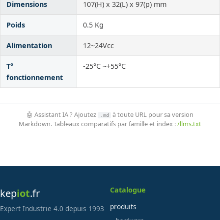
Dimensions
107(H) x 32(L) x 97(p) mm
Poids
0.5 Kg
Alimentation
12~24Vcc
T°
-25°C ~+55°C
fonctionnement
🤖 Assistant IA ? Ajoutez
à toute URL pour sa version
.md
Markdown. Tableaux comparatifs par famille et index :
/llms.txt
Catalogue
kep
iot
.fr
produits
Expert Industrie 4.0 depuis 1993