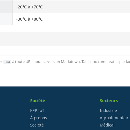
-20°C à +70°C
-30°C à +80°C
ez
à toute URL pour sa version Markdown. Tableaux comparatifs par fami
.md
Société
Secteurs
KEP IoT
Industrie
À propos
Agroalimentair
Société
Médical