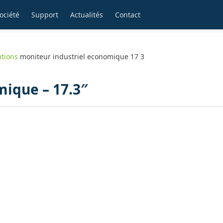
ociété
Support
Actualités
Contact
utions
›
moniteur industriel economique 17 3
mique – 17.3″