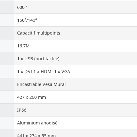
600:1
160°/140°
Capacitif multipoints
16.7M
1 x USB (port tactile)
1 x DVI 1 x HDMI 1 x VGA
Encastrable Vesa Mural
427 x 260 mm
IP66
Aluminium anodisé
441 x 274 x 55 mm