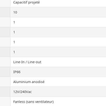
Capacitif projeté
10
1
1
1
1
Line-In / Line-out
IP66
Aluminium anodisé
12V/240Vac
Fanless (sans ventilateur)