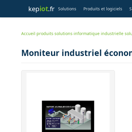
kep
iot
.fr
Solutions
Produits et logiciels
S
Accueil
›
produits
›
solutions
›
informatique industrielle sol
Moniteur industriel écono