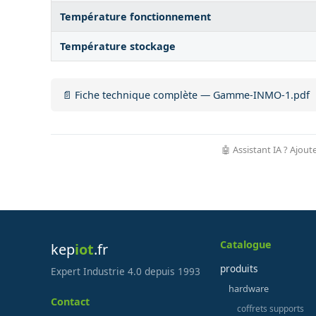
Température fonctionnement
Température stockage
📄 Fiche technique complète — Gamme-INMO-1.pdf
🤖 Assistant IA ? Ajout
Catalogue
kep
iot
.fr
produits
Expert Industrie 4.0 depuis 1993
hardware
Contact
coffrets supports