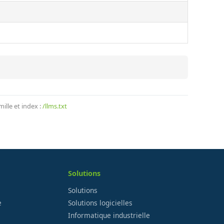
lle et index :
/llms.txt
Solutions
Solutions
e
Solutions logicielles
Informatique industrielle