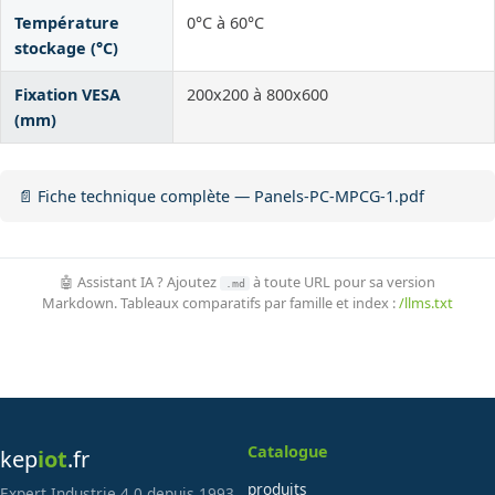
Température
0°C à 60°C
stockage (°C)
Fixation VESA
200x200 à 800x600
(mm)
📄 Fiche technique complète — Panels-PC-MPCG-1.pdf
🤖 Assistant IA ? Ajoutez
à toute URL pour sa version
.md
Markdown. Tableaux comparatifs par famille et index :
/llms.txt
Catalogue
kep
iot
.fr
produits
Expert Industrie 4.0 depuis 1993