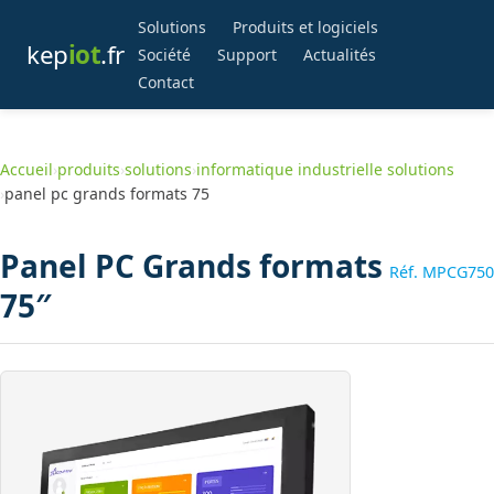
Solutions
Produits et logiciels
kep
iot
.fr
Société
Support
Actualités
Contact
Accueil
›
produits
›
solutions
›
informatique industrielle solutions
›
panel pc grands formats 75
Panel PC Grands formats
Réf. MPCG750
75″