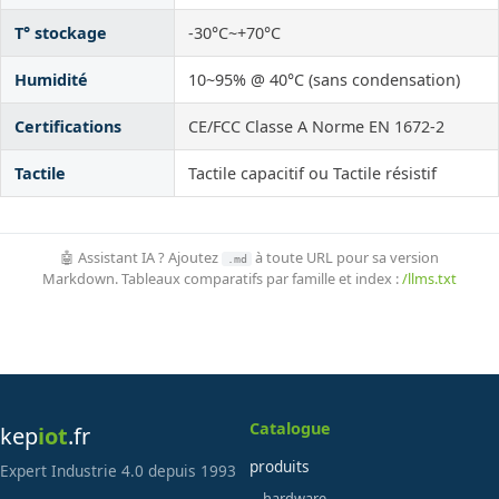
T° stockage
-30°C~+70°C
Humidité
10~95% @ 40°C (sans condensation)
Certifications
CE/FCC Classe A Norme EN 1672-2
Tactile
Tactile capacitif ou Tactile résistif
🤖 Assistant IA ? Ajoutez
à toute URL pour sa version
.md
Markdown. Tableaux comparatifs par famille et index :
/llms.txt
Catalogue
kep
iot
.fr
produits
Expert Industrie 4.0 depuis 1993
hardware