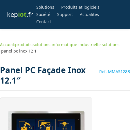
Solutions
Produits et logiciels
kep
iot
.fr
Société
Support
Actualités
Contact
Accueil
›
produits
›
solutions
›
informatique industrielle solutions
›
panel pc inox 12 1
Panel PC Façade Inox
Réf. MMA5128B
12.1″