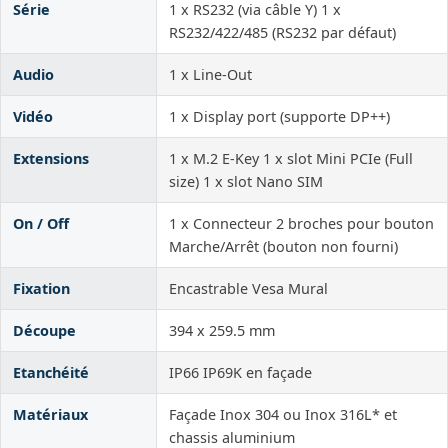
Série
1 x RS232 (via câble Y) 1 x
RS232/422/485 (RS232 par défaut)
Audio
1 x Line-Out
Vidéo
1 x Display port (supporte DP++)
Extensions
1 x M.2 E-Key 1 x slot Mini PCIe (Full
size) 1 x slot Nano SIM
On / Off
1 x Connecteur 2 broches pour bouton
Marche/Arrêt (bouton non fourni)
Fixation
Encastrable Vesa Mural
Découpe
394 x 259.5 mm
Etanchéité
IP66 IP69K en façade
Matériaux
Façade Inox 304 ou Inox 316L* et
chassis aluminium