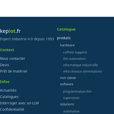
Catalogue
kep
iot
.fr
produits
Expert Industrie 4.0 depuis 1993
hardware
Contact
coffrets supports
Nous contacter
ihm automation
Devis
informatique industrielle
Prêt de matériel
infra reseaux alimentations
non classe
Infos
software
Actualités
programmation ihm
Catalogues
supervision
Interroger avec un LLM
solutions
Confidentialité
automation