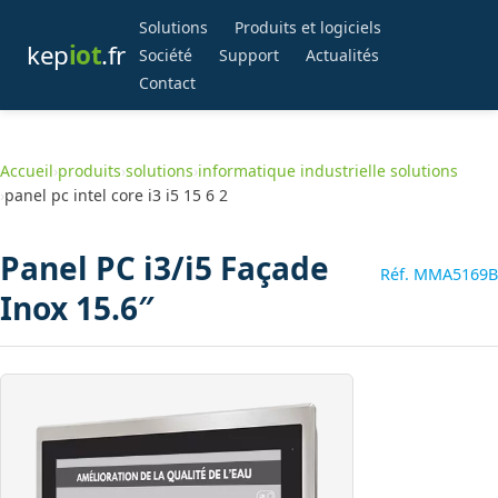
Solutions
Produits et logiciels
kep
iot
.fr
Société
Support
Actualités
Contact
Accueil
›
produits
›
solutions
›
informatique industrielle solutions
›
panel pc intel core i3 i5 15 6 2
Panel PC i3/i5 Façade
Réf. MMA5169B
Inox 15.6″