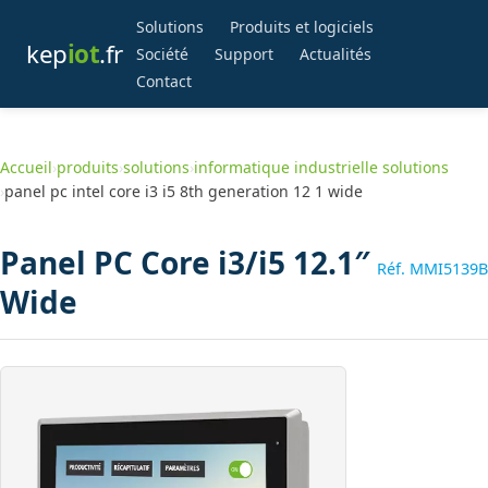
Solutions
Produits et logiciels
kep
iot
.fr
Société
Support
Actualités
Contact
Accueil
›
produits
›
solutions
›
informatique industrielle solutions
›
panel pc intel core i3 i5 8th generation 12 1 wide
Panel PC Core i3/i5 12.1″
Réf. MMI5139B
Wide