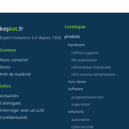
Catalogue
kep
iot
.fr
produits
Expert Industrie 4.0 depuis 1993
hardware
Contact
coffrets supports
Nous contacter
ihm automation
Devis
informatique industrielle
Prêt de matériel
infra reseaux alimentations
non classe
Infos
software
Actualités
programmation ihm
Catalogues
supervision
Interroger avec un LLM
solutions
Confidentialité
automation
cybersecurite