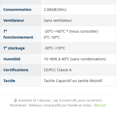
Consommation
2.08A@24Vcc
Ventilateur
Sans ventilateur
T°
-20°C~+60°C * (nous consulter)
fonctionnement
0°C~50°C
T° stockage
-30°C~+70°C
Humidité
10~90% à 40°C (sans condensation)
Certifications
CE/FCC Classe A
Tactile
Tactile Capacitif ou tactile Résistif
🤖 Assistant IA ? Ajoutez
à toute URL pour sa version
.md
Markdown. Tableaux comparatifs par famille et index :
/llms.txt