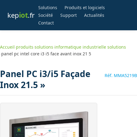
Solutions
Produits et logiciels
kep
iot
.fr
Société
Support
Actualités
Contact
Accueil
›
produits
›
solutions
›
informatique industrielle solutions
›
panel pc intel core i3 i5 face avant inox 21 5
Panel PC i3/i5 Façade
Réf. MMA5219B
Inox 21.5 »