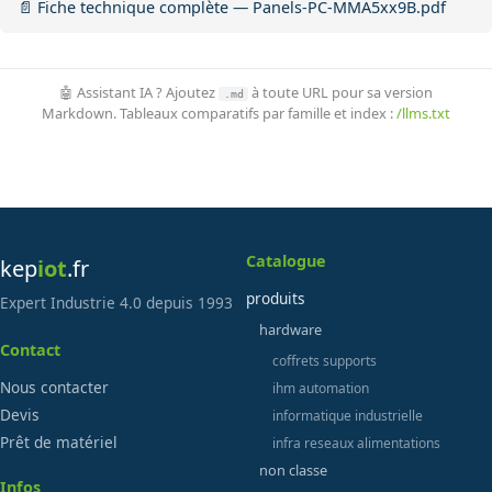
📄 Fiche technique complète — Panels-PC-MMA5xx9B.pdf
🤖 Assistant IA ? Ajoutez
à toute URL pour sa version
.md
Markdown. Tableaux comparatifs par famille et index :
/llms.txt
Catalogue
kep
iot
.fr
produits
Expert Industrie 4.0 depuis 1993
hardware
Contact
coffrets supports
Nous contacter
ihm automation
Devis
informatique industrielle
Prêt de matériel
infra reseaux alimentations
non classe
Infos