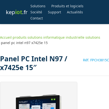
Solutions
Produits et logiciels
kep
iot
.fr
Société
Support
Actualités
Contact
Accueil
›
produits
›
solutions
›
informatique industrielle solutions
›
panel pc intel n97 x7425e 15
Panel PC Intel N97 /
Réf. FPCH3815C
x7425e 15″