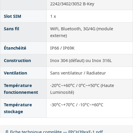
2242/3402/3052 B-Key
Slot SIM
1 x
Sans fil
WiFi, Bluetooth, 3G/4G (module
externe)
Étanchéité
IP66 / IP69K
Construction
Inox 304 (défaut) ou Inox 316L
Ventilation
Sans ventilateur / Radiateur
Température
-20°C~+60°C / 0°C~+50°C (Haute
fonctionnement
Luminosité)
Température
-30°C~+70°C / -10°C~+60°C
stockage
📄 Fiche technique complète — FPCH39xxE-1.pdf