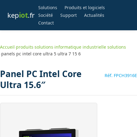
Solutions
Produits et logiciels
kep
iot
.fr
Société
Support
Actualités
Contact
Accueil
›
produits
›
solutions
›
informatique industrielle solutions
›
panels pc intel core ultra 5 ultra 7 15 6
Panel PC Intel Core
Réf. FPCH3916E
Ultra 15.6″