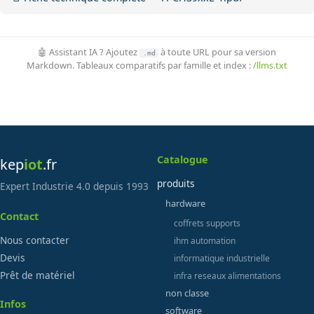
🤖 Assistant IA ? Ajoutez
à toute URL pour sa version
.md
Markdown. Tableaux comparatifs par famille et index :
/llms.txt
Catalogue
kep
iot
.fr
produits
Expert Industrie 4.0 depuis 1993
hardware
Contact
coffrets supports
Nous contacter
ihm automation
Devis
informatique industrielle
Prêt de matériel
infra reseaux alimentations
non classe
Infos
software