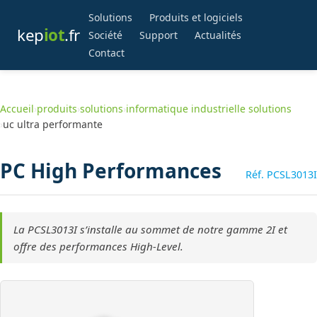
Solutions
Produits et logiciels
kep
iot
.fr
Société
Support
Actualités
Contact
Accueil
›
produits
›
solutions
›
informatique industrielle solutions
›
uc ultra performante
PC High Performances
Réf. PCSL3013I
La PCSL3013I s’installe au sommet de notre gamme 2I et
offre des performances High-Level.