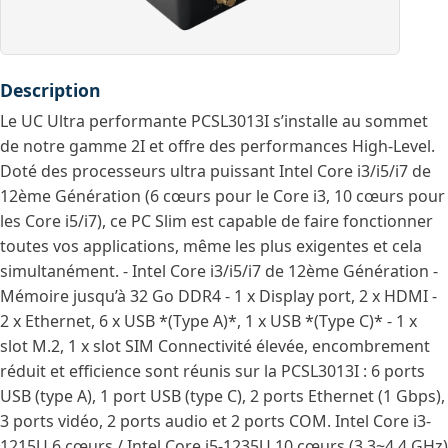
Description
Le UC Ultra performante PCSL3013I s’installe au sommet
de notre gamme 2I et offre des performances High-Level.
Doté des processeurs ultra puissant Intel Core i3/i5/i7 de
12ème Génération (6 cœurs pour le Core i3, 10 cœurs pour
les Core i5/i7), ce PC Slim est capable de faire fonctionner
toutes vos applications, même les plus exigentes et cela
simultanément. - Intel Core i3/i5/i7 de 12ème Génération -
Mémoire jusqu’à 32 Go DDR4 - 1 x Display port, 2 x HDMI -
2 x Ethernet, 6 x USB *(Type A)*, 1 x USB *(Type C)* - 1 x
slot M.2, 1 x slot SIM Connectivité élevée, encombrement
réduit et efficience sont réunis sur la PCSL3013I : 6 ports
USB (type A), 1 port USB (type C), 2 ports Ethernet (1 Gbps),
3 ports vidéo, 2 ports audio et 2 ports COM. Intel Core i3-
1215U 6 cœurs / Intel Core i5-1235U 10 cœurs (3.3~4.4 GHz)