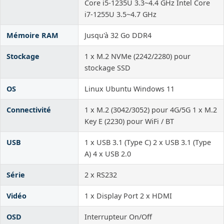
Core i5-1235U 3.3~4.4 GHz Intel Core
i7-1255U 3.5~4.7 GHz
Mémoire RAM
Jusqu'à 32 Go DDR4
Stockage
1 x M.2 NVMe (2242/2280) pour
stockage SSD
OS
Linux Ubuntu Windows 11
Connectivité
1 x M.2 (3042/3052) pour 4G/5G 1 x M.2
Key E (2230) pour WiFi / BT
USB
1 x USB 3.1 (Type C) 2 x USB 3.1 (Type
A) 4 x USB 2.0
Série
2 x RS232
Vidéo
1 x Display Port 2 x HDMI
OSD
Interrupteur On/Off