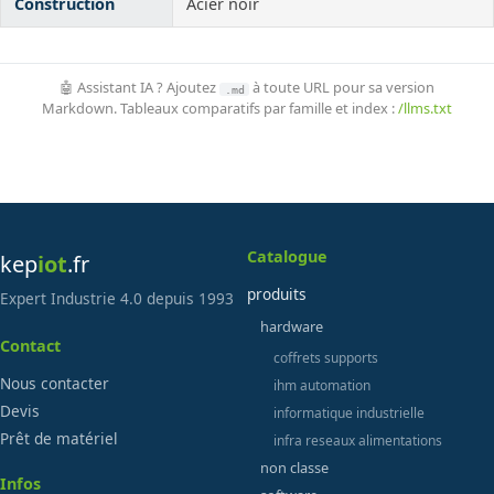
Construction
Acier noir
🤖 Assistant IA ? Ajoutez
à toute URL pour sa version
.md
Markdown. Tableaux comparatifs par famille et index :
/llms.txt
Catalogue
kep
iot
.fr
produits
Expert Industrie 4.0 depuis 1993
hardware
Contact
coffrets supports
Nous contacter
ihm automation
Devis
informatique industrielle
Prêt de matériel
infra reseaux alimentations
non classe
Infos