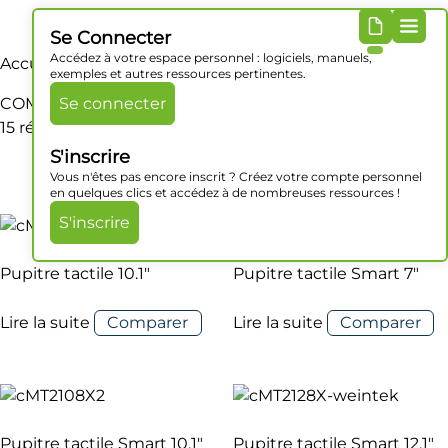
Se Connecter
Accédez à votre espace personnel : logiciels, manuels,
Accueil
/ Produit Série / COM 1 : 1 port RS232 (4 fils)
exemples et autres ressources pertinentes.
COM 1 : 1 port RS232 (4 fils)
Se connecter
15 résultats affichés
S'inscrire
Vous n'êtes pas encore inscrit ? Créez votre compte personnel
en quelques clics et accédez à de nombreuses ressources !
S'inscrire
Pupitre tactile 10.1″
Pupitre tactile Smart 7″
Lire la suite
Comparer
Lire la suite
Comparer
Pupitre tactile Smart 10.1″
Pupitre tactile Smart 12.1″