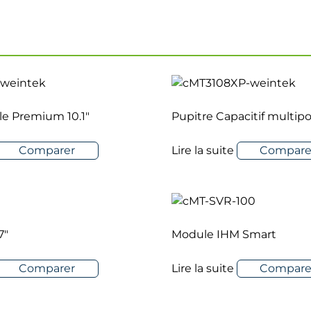
Comparer
Lire la suite
Compare
ile Premium 10.1″
Pupitre Capacitif multipoi
Comparer
Lire la suite
Compare
7″
Module IHM Smart
Comparer
Lire la suite
Compare