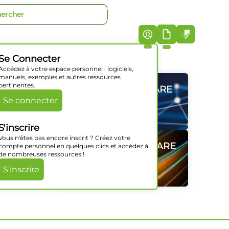
+33 (0)5 46 07 44 40
iciels
Société
Support
Actualités
Contact
Se Connecter
Accédez à votre espace personnel : logiciels,
manuels, exemples et autres ressources
pertinentes.
GAMMES HARDWARE
GAMMES HARDWARE
GAMMES HARDWARE
GAMMES HARDWARE
GAMMES HARDWARE
GAMMES HARDWARE
Se connecter
Découvrir
Découvrir
Découvrir
Découvrir
Découvrir
Découvrir
S'inscrire
Vous n'êtes pas encore inscrit ? Créez votre
SOLUTIONS SOFTWARE
SOLUTIONS SOFTWARE
SOLUTIONS SOFTWARE
SOLUTIONS SOFTWARE
SOLUTIONS SOFTWARE
SOLUTIONS SOFTWARE
compte personnel en quelques clics et accédez à
de nombreuses ressources !
Découvrir
Découvrir
Découvrir
Découvrir
Découvrir
Découvrir
S'inscrire